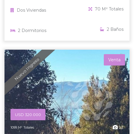
70 M² Totales
Dos Viviendas
2 Baños
2 Dormitorios
Nuevo Ingreso
Venta
USD 320.000
12
1099 M² Totales