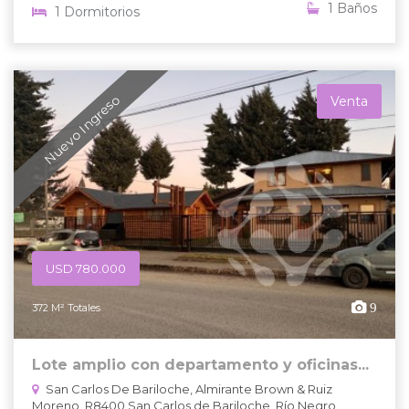
1 Baños
1 Dormitorios
Nuevo Ingreso
Venta
USD 780.000
9
372 M² Totales
Lote amplio con departamento y oficinas...
San Carlos De Bariloche, Almirante Brown & Ruiz
Moreno, R8400 San Carlos de Bariloche, Río Negro,