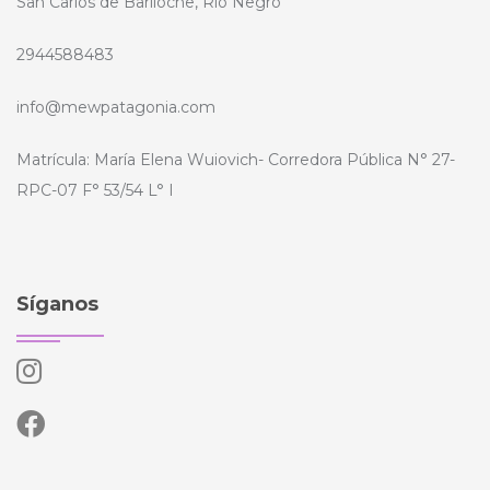
San Carlos de Bariloche, Río Negro
2944588483
info@mewpatagonia.com
Matrícula: María Elena Wuiovich- Corredora Pública N° 27-
RPC-07 F° 53/54 L° I
Síganos