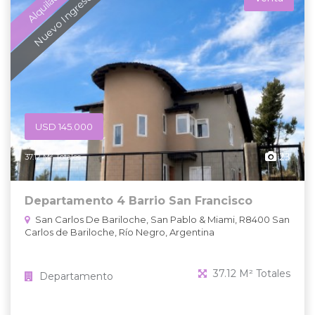
Alquilado
Nuevo Ingreso
USD 145.000
23
37.12 M² Totales
Departamento 4 Barrio San Francisco
San Carlos De Bariloche, San Pablo & Miami, R8400 San
Carlos de Bariloche, Río Negro, Argentina
37.12 M² Totales
Departamento